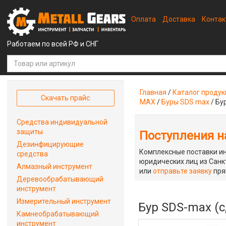
Оплата
Доставка
Конта
Работаем по всей РФ и СНГ
Главная
/
Каталог проду
Скачать прайс
MAX
/
Буры SDS max
/
Бу
Средства индивидуальной
защиты
Поступления на
Дезинфицирующие
Комплексные поставки ин
средства
юридических лиц из Санкт
Алмазный инструмент
или
отправьте заявку
пря
Деревообрабатывающий
инструмент
Измерительный инструмент
Бур SDS-max (с
Камнеобрабатывающий
инструмент