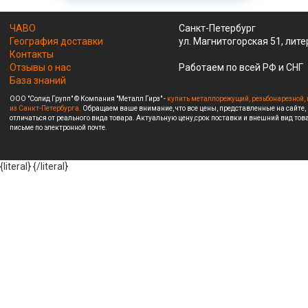
ЧАВО
Санкт-Петербург
География доставки
ул. Магнитогорская 51, лите
Контакты
Отзывы о нас
Работаем по всей РФ и СНГ
База знаний
ООО "Солид Групп" © Компания "Металл Гирз" -
купить металлорежущий, резьбонарезной, 
из Санкт-Петербурга.
Обращаем ваше внимание, что все цены, представленные на сайте,
отличаться от реального вида товара. Актуальную цену,срок поставки и внешний вид това
письме по электронной почте.
{literal}
{/literal}