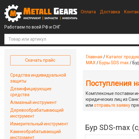
Оплата
Доставка
Конта
Работаем по всей РФ и СНГ
Главная
/
Каталог проду
Скачать прайс
MAX
/
Буры SDS max
/
Бу
Средства индивидуальной
защиты
Поступления на
Дезинфицирующие
Комплексные поставки ин
средства
юридических лиц из Санкт
Алмазный инструмент
или
отправьте заявку
пря
Деревообрабатывающий
инструмент
Измерительный инструмент
Бур SDS-max (с
Камнеобрабатывающий
инструмент