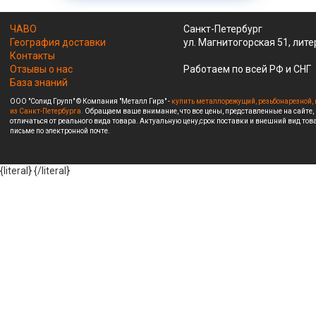
ЧАВО
Санкт-Петербург
География доставки
ул. Магнитогорская 51, лите
Контакты
Отзывы о нас
Работаем по всей РФ и СНГ
База знаний
ООО "Солид Групп" © Компания "Металл Гирз" -
купить металлорежущий, резьбонарезной, 
из Санкт-Петербурга.
Обращаем ваше внимание, что все цены, представленные на сайте,
отличаться от реального вида товара. Актуальную цену,срок поставки и внешний вид това
письме по электронной почте.
{literal}
{/literal}