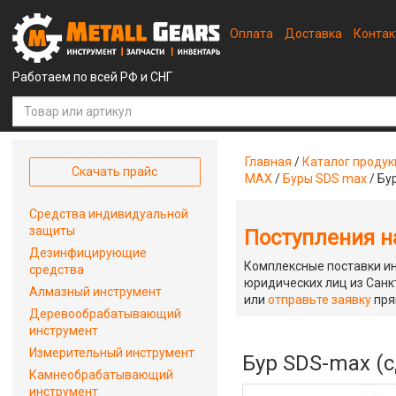
Оплата
Доставка
Конта
Работаем по всей РФ и СНГ
Главная
/
Каталог проду
Скачать прайс
MAX
/
Буры SDS max
/
Бу
Средства индивидуальной
защиты
Поступления на
Дезинфицирующие
Комплексные поставки ин
средства
юридических лиц из Санкт
Алмазный инструмент
или
отправьте заявку
пря
Деревообрабатывающий
инструмент
Измерительный инструмент
Бур SDS-max (с
Камнеобрабатывающий
инструмент