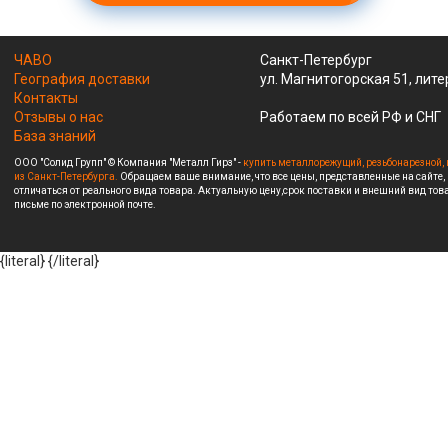
ЧАВО
Санкт-Петербург
География доставки
ул. Магнитогорская 51, лите
Контакты
Отзывы о нас
Работаем по всей РФ и СНГ
База знаний
ООО "Солид Групп" © Компания "Металл Гирз" -
купить металлорежущий, резьбонарезной, 
из Санкт-Петербурга.
Обращаем ваше внимание, что все цены, представленные на сайте,
отличаться от реального вида товара. Актуальную цену,срок поставки и внешний вид това
письме по электронной почте.
{literal}
{/literal}