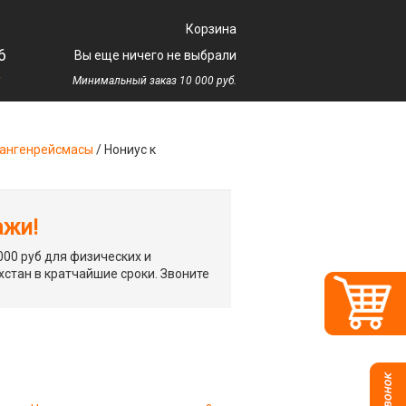
Корзина
6
Вы еще ничего не выбрали
у
Минимальный заказ 10 000 руб.
ангенрейсмасы
/
Нониус к
ажи!
00 руб для физических и
хстан в кратчайшие сроки. Звоните