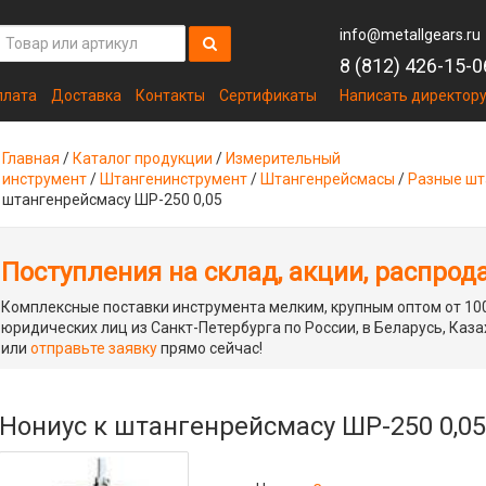
info@metallgears.ru
8 (812) 426-15-0
плата
Доставка
Контакты
Сертификаты
Написать директор
Главная
/
Каталог продукции
/
Измерительный
инструмент
/
Штангенинструмент
/
Штангенрейсмасы
/
Разные шт
штангенрейсмасу ШР-250 0,05
Поступления на склад, акции, распрод
Комплексные поставки инструмента мелким, крупным оптом от 100
юридических лиц из Санкт-Петербурга по России, в Беларусь, Каза
или
отправьте заявку
прямо сейчас!
Нониус к штангенрейсмасу ШР-250 0,05