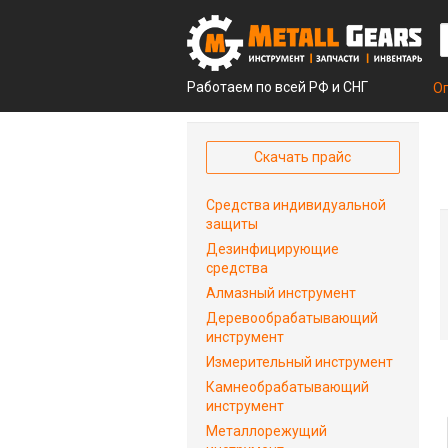
Работаем по всей РФ и СНГ
О
Скачать прайс
Средства индивидуальной
защиты
Дезинфицирующие
средства
Алмазный инструмент
Деревообрабатывающий
инструмент
Измерительный инструмент
Камнеобрабатывающий
инструмент
Металлорежущий