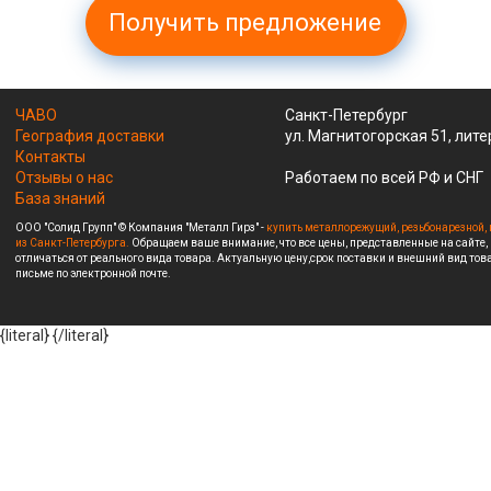
Получить предложение
ЧАВО
Санкт-Петербург
География доставки
ул. Магнитогорская 51, лите
Контакты
Отзывы о нас
Работаем по всей РФ и СНГ
База знаний
ООО "Солид Групп" © Компания "Металл Гирз" -
купить металлорежущий, резьбонарезной, 
из Санкт-Петербурга.
Обращаем ваше внимание, что все цены, представленные на сайте,
отличаться от реального вида товара. Актуальную цену,срок поставки и внешний вид това
письме по электронной почте.
{literal}
{/literal}