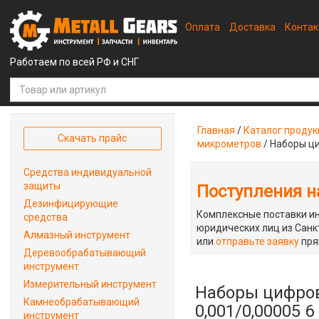
Оплата
Доставка
Конта
Работаем по всей РФ и СНГ
Главная
/
Каталог проду
Скачать прайс
микрометров
/
Наборы ци
Средства индивидуальной
защиты
Поступления на
Дезинфицирующие
Комплексные поставки ин
средства
юридических лиц из Санкт
Алмазный инструмент
или
отправьте заявку
пря
Деревообрабатывающий
инструмент
Измерительный инструмент
Наборы цифров
Камнеобрабатывающий
0,001/0,00005 6 
инструмент