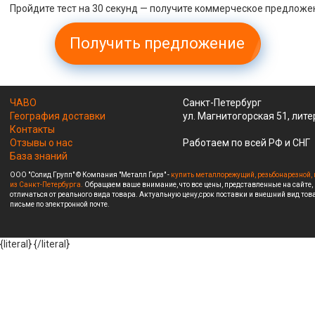
Пройдите тест на 30 секунд — получите коммерческое предложе
Получить предложение
ЧАВО
Санкт-Петербург
География доставки
ул. Магнитогорская 51, лите
Контакты
Отзывы о нас
Работаем по всей РФ и СНГ
База знаний
ООО "Солид Групп" © Компания "Металл Гирз" -
купить металлорежущий, резьбонарезной, 
из Санкт-Петербурга.
Обращаем ваше внимание, что все цены, представленные на сайте,
отличаться от реального вида товара. Актуальную цену,срок поставки и внешний вид това
письме по электронной почте.
{literal}
{/literal}