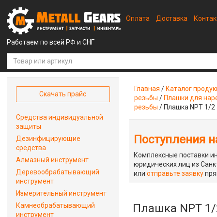
Оплата
Доставка
Конта
Работаем по всей РФ и СНГ
Главная
/
Каталог проду
Скачать прайс
резьбы
/
Плашки для наре
резьбы
/
Плашка NPT 1/2
Средства индивидуальной
защиты
Поступления на
Дезинфицирующие
средства
Комплексные поставки ин
Алмазный инструмент
юридических лиц из Санкт
Деревообрабатывающий
или
отправьте заявку
пря
инструмент
Измерительный инструмент
Камнеобрабатывающий
Плашка NPT 1/
инструмент