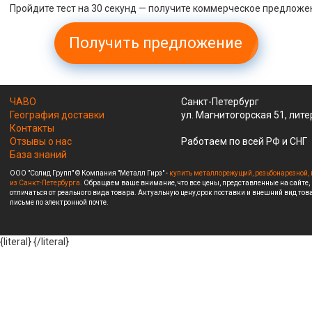
Пройдите тест на 30 секунд — получите коммерческое предложе
Получить предложение
ЧАВО
Санкт-Петербург
География доставки
ул. Магнитогорская 51, лите
Контакты
Отзывы о нас
Работаем по всей РФ и СНГ
База знаний
ООО "Солид Групп" © Компания "Металл Гирз" -
купить металлорежущий, резьбонарезной, 
из Санкт-Петербурга.
Обращаем ваше внимание, что все цены, представленные на сайте,
отличаться от реального вида товара. Актуальную цену,срок поставки и внешний вид това
письме по электронной почте.
{literal}
{/literal}