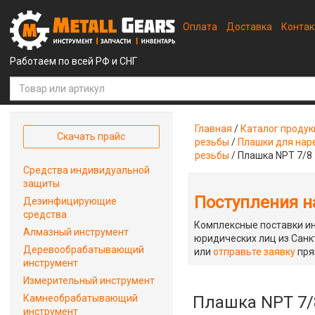
Оплата
Доставка
Конта
Работаем по всей РФ и СНГ
Главная
/
Каталог проду
Скачать прайс
резьбы
/
Плашки для наре
резьбы
/
Плашка NPT 7/8
Средства индивидуальной
защиты
Поступления на
Дезинфицирующие
средства
Комплексные поставки ин
Алмазный инструмент
юридических лиц из Санкт
Деревообрабатывающий
или
отправьте заявку
пря
инструмент
Измерительный инструмент
Камнеобрабатывающий
Плашка NPT 7/
инструмент