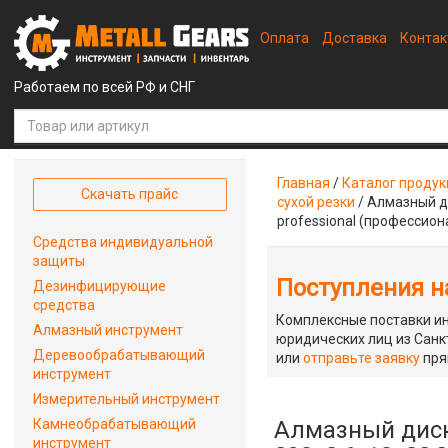
Оплата
Доставка
Конта
Работаем по всей РФ и СНГ
Главная
/
Каталог проду
Скачать прайс
сухой резки
/
Алмазный ди
professional (профессион
Средства индивидуальной
защиты
Поступления на
Дезинфицирующие
средства
Комплексные поставки ин
Алмазный инструмент
юридических лиц из Санкт
Деревообрабатывающий
или
отправьте заявку
пря
инструмент
Измерительный инструмент
Камнеобрабатывающий
Алмазный диск
инструмент