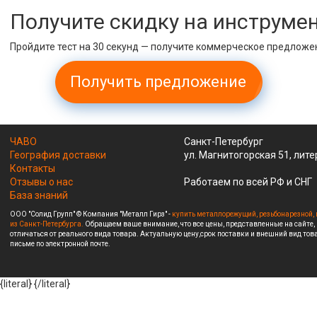
Получите скидку на инструме
Пройдите тест на 30 секунд — получите коммерческое предложе
Получить предложение
ЧАВО
Санкт-Петербург
География доставки
ул. Магнитогорская 51, лите
Контакты
Отзывы о нас
Работаем по всей РФ и СНГ
База знаний
ООО "Солид Групп" © Компания "Металл Гирз" -
купить металлорежущий, резьбонарезной, 
из Санкт-Петербурга.
Обращаем ваше внимание, что все цены, представленные на сайте,
отличаться от реального вида товара. Актуальную цену,срок поставки и внешний вид това
письме по электронной почте.
{literal}
{/literal}