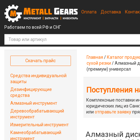
Оплата
Доставка
Конта
Работаем по всей РФ и СНГ
Главная
/
Каталог проду
Скачать прайс
сухой резки
/
Алмазный ди
(премиум) универсал
Средства индивидуальной
защиты
Поступления на
Дезинфицирующие
средства
Комплексные поставки ин
Алмазный инструмент
юридических лиц из Санкт
Деревообрабатывающий
или
отправьте заявку
пря
инструмент
Измерительный инструмент
Камнеобрабатывающий
Алмазный диск
инструмент