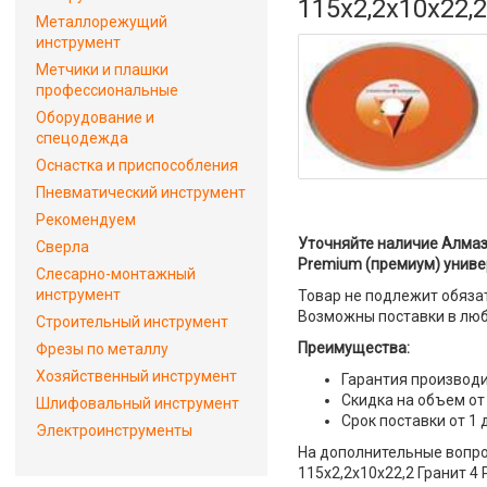
115x2,2x10x22,
Металлорежущий
инструмент
Метчики и плашки
профессиональные
Оборудование и
спецодежда
Оснастка и приспособления
Пневматический инструмент
Рекомендуем
Уточняйте наличие Алмазн
Сверла
Premium (премиум) униве
Слесарно-монтажный
инструмент
Товар не подлежит обяза
Возможны поставки в люб
Строительный инструмент
Преимущества:
Фрезы по металлу
Хозяйственный инструмент
Гарантия производи
Скидка на объем от
Шлифовальный инструмент
Срок поставки от 1 
Электроинструменты
На дополнительные вопро
115x2,2x10x22,2 Гранит 4