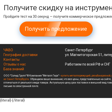
Получите скидку на инструме
Пройдите тест на 30 секунд — получите коммерческое предложе
Получить предложение
ЧАВО
Санкт-Петербург
География доставки
ул. Магнитогорская 51, лите
Контакты
Отзывы о нас
Работаем по всей РФ и СНГ
База знаний
ООО "Солид Групп" © Компания "Металл Гирз" -
купить металлорежущий, резьбонарезной, 
из Санкт-Петербурга.
Обращаем ваше внимание, что все цены, представленные на сайте,
отличаться от реального вида товара. Актуальную цену,срок поставки и внешний вид това
письме по электронной почте.
{literal}
{/literal}