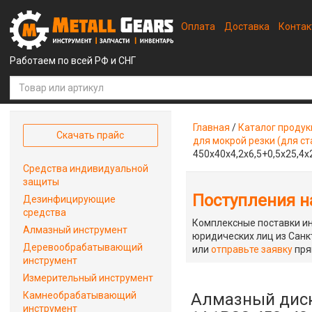
Оплата
Доставка
Конта
Работаем по всей РФ и СНГ
Главная
/
Каталог проду
Скачать прайс
для мокрой резки (для ст
450x40x4,2x6,5+0,5x25,4x
Средства индивидуальной
защиты
Поступления на
Дезинфицирующие
средства
Комплексные поставки ин
Алмазный инструмент
юридических лиц из Санкт
Деревообрабатывающий
или
отправьте заявку
пря
инструмент
Измерительный инструмент
Камнеобрабатывающий
Алмазный диск
инструмент