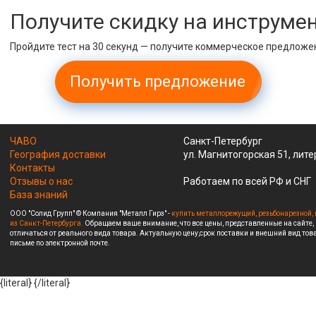
Получите скидку на инструме
Пройдите тест на 30 секунд — получите коммерческое предложе
Получить предложение
ЧАВО
Санкт-Петербург
География доставки
ул. Магнитогорская 51, лите
Контакты
Отзывы о нас
Работаем по всей РФ и СНГ
База знаний
ООО "Солид Групп" © Компания "Металл Гирз" -
купить металлорежущий, резьбонарезной, 
из Санкт-Петербурга.
Обращаем ваше внимание, что все цены, представленные на сайте,
отличаться от реального вида товара. Актуальную цену,срок поставки и внешний вид това
письме по электронной почте.
{literal}
{/literal}