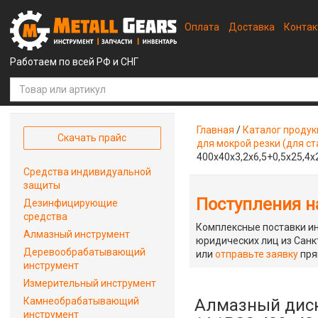
Оплата
Доставка
Конта
Работаем по всей РФ и СНГ
Главная
/
Каталог проду
Скачать прайс
для мокрой резки (для ст
400x40x3,2x6,5+0,5x25,4
Средства индивидуальной
защиты
Поступления на
Дезинфицирующие
средства
Комплексные поставки ин
Алмазный инструмент
юридических лиц из Санкт
Деревообрабатывающий
или
отправьте заявку
пря
инструмент
Измерительный инструмент
Камнеобрабатывающий
Алмазный диск
инструмент