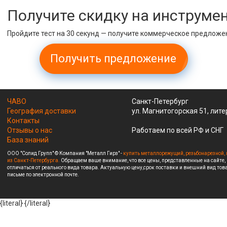
Получите скидку на инструме
Пройдите тест на 30 секунд — получите коммерческое предложе
Получить предложение
ЧАВО
Санкт-Петербург
География доставки
ул. Магнитогорская 51, лите
Контакты
Отзывы о нас
Работаем по всей РФ и СНГ
База знаний
ООО "Солид Групп" © Компания "Металл Гирз" -
купить металлорежущий, резьбонарезной, 
из Санкт-Петербурга.
Обращаем ваше внимание, что все цены, представленные на сайте,
отличаться от реального вида товара. Актуальную цену,срок поставки и внешний вид това
письме по электронной почте.
{literal}
{/literal}