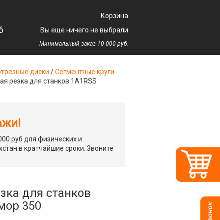
Корзина
6
Вы еще ничего не выбрали
у
Минимальный заказ 10 000 руб.
трезные диски
/
Сегментные круги
ая резка для станков 1A1RSS
ажи!
00 руб для физических и
хстан в кратчайшие сроки. Звоните
зка для станков
мор 350