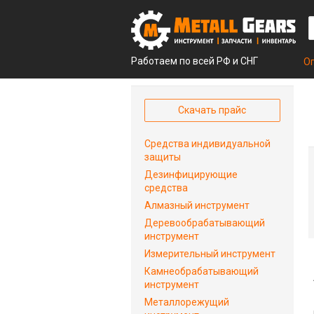
Работаем по всей РФ и СНГ
О
Скачать прайс
Средства индивидуальной
защиты
Дезинфицирующие
средства
Алмазный инструмент
Деревообрабатывающий
инструмент
Измерительный инструмент
Камнеобрабатывающий
инструмент
Металлорежущий