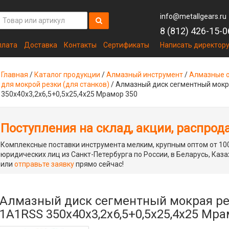
info@metallgears.ru
8 (812) 426-15-0
плата
Доставка
Контакты
Сертификаты
Написать директор
Главная
/
Каталог продукции
/
Алмазный инструмент
/
Алмазные о
для мокрой резки (для станков)
/
Алмазный диск сегментный мокр
350x40x3,2x6,5+0,5x25,4x25 Мрамор 350
Поступления на склад, акции, распрод
Комплексные поставки инструмента мелким, крупным оптом от 100
юридических лиц из Санкт-Петербурга по России, в Беларусь, Каза
или
отправьте заявку
прямо сейчас!
Алмазный диск сегментный мокрая ре
1A1RSS 350x40x3,2x6,5+0,5x25,4x25 Мра