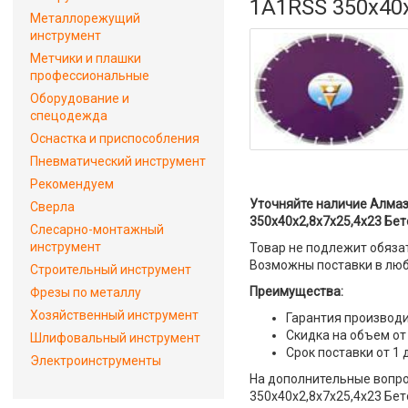
1A1RSS 350x40x
Металлорежущий
инструмент
Метчики и плашки
профессиональные
Оборудование и
спецодежда
Оснастка и приспособления
Пневматический инструмент
Рекомендуем
Уточняйте наличие Алмаз
Сверла
350x40x2,8x7x25,4x23 Бет
Слесарно-монтажный
инструмент
Товар не подлежит обяза
Возможны поставки в люб
Строительный инструмент
Преимущества:
Фрезы по металлу
Хозяйственный инструмент
Гарантия производи
Скидка на объем от
Шлифовальный инструмент
Срок поставки от 1 
Электроинструменты
На дополнительные вопро
350x40x2,8x7x25,4x23 Бет