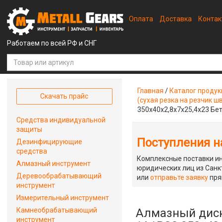
Оплата
Доставка
Конта
Работаем по всей РФ и СНГ
Главная
/
Каталог проду
Скачать прайс
(сухая резка на резчик ш
350x40x2,8x7x25,4x23 Бе
Средства индивидуальной
защиты
Поступления на
Дезинфицирующие
средства
Комплексные поставки ин
Алмазный инструмент
юридических лиц из Санкт
Деревообрабатывающий
или
отправьте заявку
пря
инструмент
Измерительный инструмент
Камнеобрабатывающий
Алмазный диск
инструмент