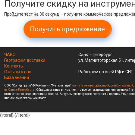
Получите скидку на инструме
Пройдите тест на 30 секунд — получите коммерческое предложе
Получить предложение
ЧАВО
Санкт-Петербург
География доставки
ул. Магнитогорская 51, лите
Контакты
Отзывы о нас
Работаем по всей РФ и СНГ
База знаний
ООО "Солид Групп" © Компания "Металл Гирз" -
купить металлорежущий, резьбонарезной, 
из Санкт-Петербурга.
Обращаем ваше внимание, что все цены, представленные на сайте,
отличаться от реального вида товара. Актуальную цену,срок поставки и внешний вид това
письме по электронной почте.
{literal}
{/literal}