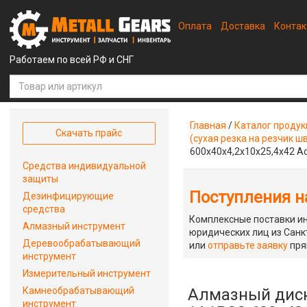
Оплата
Доставка
Конта
Работаем по всей РФ и СНГ
Главная
/
Каталог проду
Скачать прайс
(сухая резка на резчик ш
600x40x4,2x10x25,4x42 А
Средства индивидуальной
защиты
Поступления на
Дезинфицирующие
средства
Комплексные поставки ин
Алмазный инструмент
юридических лиц из Санкт
Деревообрабатывающий
или
отправьте заявку
пря
инструмент
Измерительный инструмент
Камнеобрабатывающий
Алмазный диск
инструмент