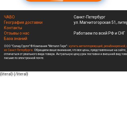
ЧАВО
Санкт-Петербург
География доставки
ул. Магнитогорская 51, лите
Контакты
Отзывы о нас
Работаем по всей РФ и СНГ
База знаний
ООО "Солид Групп" © Компания "Металл Гирз" -
купить металлорежущий, резьбонарезной, 
из Санкт-Петербурга.
Обращаем ваше внимание, что все цены, представленные на сайте,
отличаться от реального вида товара. Актуальную цену,срок поставки и внешний вид това
письме по электронной почте.
{literal}
{/literal}