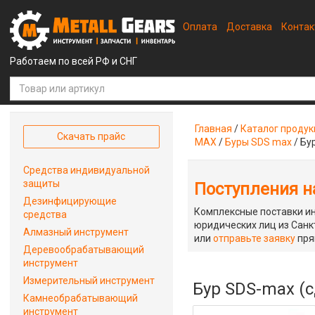
Оплата
Доставка
Конта
Работаем по всей РФ и СНГ
Главная
/
Каталог проду
Скачать прайс
MAX
/
Буры SDS max
/
Бу
Средства индивидуальной
защиты
Поступления на
Дезинфицирующие
Комплексные поставки ин
средства
юридических лиц из Санкт
Алмазный инструмент
или
отправьте заявку
пря
Деревообрабатывающий
инструмент
Измерительный инструмент
Бур SDS-max (с
Камнеобрабатывающий
инструмент