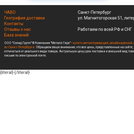
ЧАВО
Санкт-Петербург
География доставки
ул. Магнитогорская 51, лите
Контакты
Отзывы о нас
Работаем по всей РФ и СНГ
База знаний
ООО "Солид Групп" © Компания "Металл Гирз" -
купить металлорежущий, резьбонарезной, 
из Санкт-Петербурга.
Обращаем ваше внимание, что все цены, представленные на сайте,
отличаться от реального вида товара. Актуальную цену,срок поставки и внешний вид това
письме по электронной почте.
{literal}
{/literal}