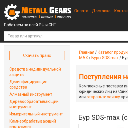
Оплата
Доставка
Конта
Работаем по всей РФ и СНГ
Главная
/
Каталог проду
Скачать прайс
MAX
/
Буры SDS max
/
Бу
Средства индивидуальной
защиты
Поступления на
Дезинфицирующие
Комплексные поставки ин
средства
юридических лиц из Санкт
Алмазный инструмент
или
отправьте заявку
пря
Деревообрабатывающий
инструмент
Измерительный инструмент
Бур SDS-max (с
Камнеобрабатывающий
инструмент