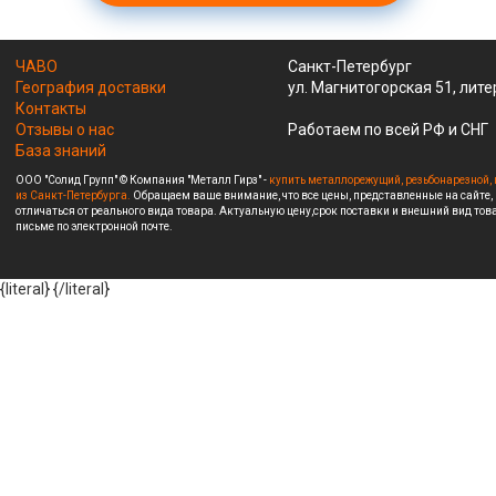
ЧАВО
Санкт-Петербург
География доставки
ул. Магнитогорская 51, лите
Контакты
Отзывы о нас
Работаем по всей РФ и СНГ
База знаний
ООО "Солид Групп" © Компания "Металл Гирз" -
купить металлорежущий, резьбонарезной, 
из Санкт-Петербурга.
Обращаем ваше внимание, что все цены, представленные на сайте,
отличаться от реального вида товара. Актуальную цену,срок поставки и внешний вид това
письме по электронной почте.
{literal}
{/literal}