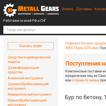
Оплата
Доставка
Конта
Работаем по всей РФ и СНГ
Главная
/
Каталог проду
Скачать прайс
MAX
/
Буры SDS plus
/
Бур
Средства индивидуальной
защиты
Поступления на
Дезинфицирующие
Комплексные поставки ин
средства
юридических лиц из Санкт
Алмазный инструмент
или
отправьте заявку
пря
Деревообрабатывающий
инструмент
Измерительный инструмент
Бур по бетону,
Камнеобрабатывающий
инструмент