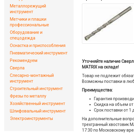
Металлорежущий
инструмент
Метчики и плашки
профессиональные
Оборудование и
спецодежда
Оснастка и приспособления
Пневматический инструмент
Рекомендуем
Уточняйте наличие Сверло
MATRIX на складе!
Сверла
Слесарно-монтажный
Товар не подлежит обяза
инструмент
Возможны поставки в люб
Строительный инструмент
Преимущества:
Фрезы по металлу
Гарантия производи
Хозяйственный инструмент
Скидка на объем от
Срок поставки от 1 
Шлифовальный инструмент
Электроинструменты
На дополнительные вопрос
трехгранный хвостовик MA
17:30 по Московскому вре