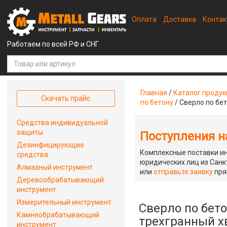
Оплата
Доставка
Конта
Работаем по всей РФ и СНГ
Главная
/
Каталог проду
Скачать прайс
по бетону
/
Сверло по бет
Средства индивидуальной
защиты
Поступления на
Дезинфицирующие
Комплексные поставки ин
средства
юридических лиц из Санкт
Алмазный инструмент
или
отправьте заявку
пря
Деревообрабатывающий
инструмент
Измерительный инструмент
Сверло по бето
Камнеобрабатывающий
трехгранный х
инструмент