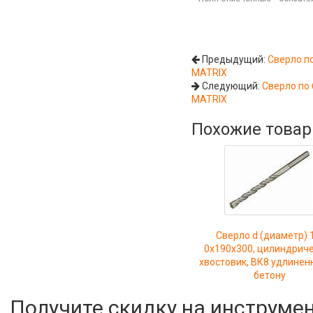
Предыдущий:
Сверло по
MATRIX
Следующий:
Сверло по 
MATRIX
Похожие това
Сверло d (диаметр) 
0х190х300, цилиндрич
хвостовик, ВК8 удлинен
бетону
Получите скидку на инструме