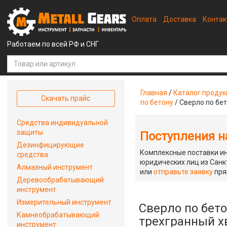
Оплата
Доставка
Конта
Работаем по всей РФ и СНГ
Главная
/
Каталог проду
Скачать прайс
по бетону
/
Сверло по бет
Средства индивидуальной
защиты
Поступления на
Дезинфицирующие
Комплексные поставки ин
средства
юридических лиц из Санкт
Алмазный инструмент
или
отправьте заявку
пря
Деревообрабатывающий
инструмент
Измерительный инструмент
Сверло по бето
Камнеобрабатывающий
трехгранный х
инструмент