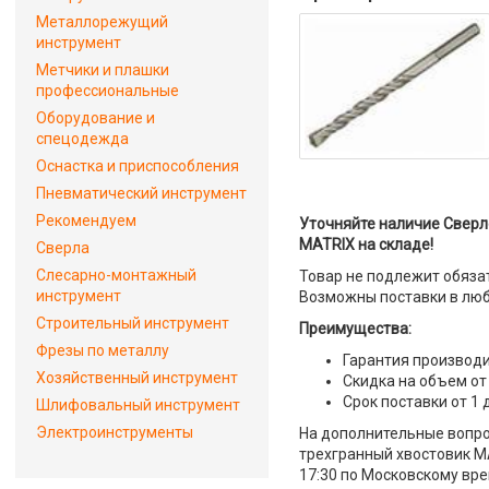
Металлорежущий
инструмент
Метчики и плашки
профессиональные
Оборудование и
спецодежда
Оснастка и приспособления
Пневматический инструмент
Рекомендуем
Уточняйте наличие Сверло
MATRIX на складе!
Сверла
Слесарно-монтажный
Товар не подлежит обяза
инструмент
Возможны поставки в люб
Строительный инструмент
Преимущества:
Фрезы по металлу
Гарантия производи
Хозяйственный инструмент
Скидка на объем от
Срок поставки от 1 
Шлифовальный инструмент
Электроинструменты
На дополнительные вопрос
трехгранный хвостовик MA
17:30 по Московскому вре