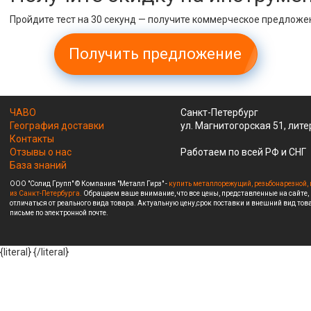
Пройдите тест на 30 секунд — получите коммерческое предложе
Получить предложение
ЧАВО
Санкт-Петербург
География доставки
ул. Магнитогорская 51, лите
Контакты
Отзывы о нас
Работаем по всей РФ и СНГ
База знаний
ООО "Солид Групп" © Компания "Металл Гирз" -
купить металлорежущий, резьбонарезной, 
из Санкт-Петербурга.
Обращаем ваше внимание, что все цены, представленные на сайте,
отличаться от реального вида товара. Актуальную цену,срок поставки и внешний вид това
письме по электронной почте.
{literal}
{/literal}