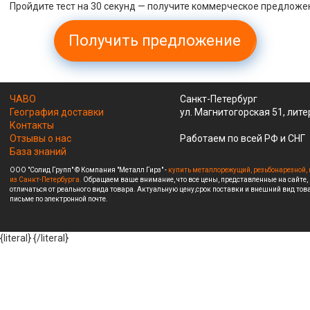
Пройдите тест на 30 секунд — получите коммерческое предложе
Получить предложение
ЧАВО
Санкт-Петербург
География доставки
ул. Магнитогорская 51, лите
Контакты
Отзывы о нас
Работаем по всей РФ и СНГ
База знаний
ООО "Солид Групп" © Компания "Металл Гирз" -
купить металлорежущий, резьбонарезной, 
из Санкт-Петербурга.
Обращаем ваше внимание, что все цены, представленные на сайте,
отличаться от реального вида товара. Актуальную цену,срок поставки и внешний вид това
письме по электронной почте.
{literal}
{/literal}