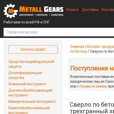
Оплата
Доставка
Конта
Работаем по всей РФ и СНГ
Главная
/
Каталог проду
Скачать прайс
по бетону
/
Сверло по бет
Средства индивидуальной
защиты
Поступления на
Дезинфицирующие
Комплексные поставки ин
средства
юридических лиц из Санкт
Алмазный инструмент
или
отправьте заявку
пря
Деревообрабатывающий
инструмент
Измерительный инструмент
Сверло по бето
Камнеобрабатывающий
трехгранный х
инструмент