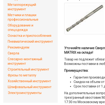
Металлорежущий
инструмент
Метчики и плашки
профессиональные
Оборудование и
спецодежда
Оснастка и приспособления
Пневматический инструмент
Рекомендуем
Уточняйте наличие Сверло
MATRIX на складе!
Сверла
Слесарно-монтажный
Товар не подлежит обяза
инструмент
Возможны поставки в люб
Строительный инструмент
Преимущества:
Фрезы по металлу
Гарантия производи
Хозяйственный инструмент
Скидка на объем от
Срок поставки от 1 
Шлифовальный инструмент
Электроинструменты
На дополнительные вопрос
трехгранный хвостовик MA
17:30 по Московскому вре