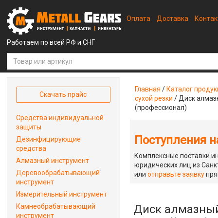
Оплата
Доставка
Конта
Работаем по всей РФ и СНГ
Главная
/
Каталог проду
Скачать прайс
сухой резки
/
Диск алмазны
(профессионал)
Средства индивидуальной
защиты
Поступления на
Дезинфицирующие
средства
Комплексные поставки ин
Алмазный инструмент
юридических лиц из Санкт
Деревообрабатывающий
или
отправьте заявку
пря
инструмент
Измерительный инструмент
Камнеобрабатывающий
Диск алмазный 
инструмент