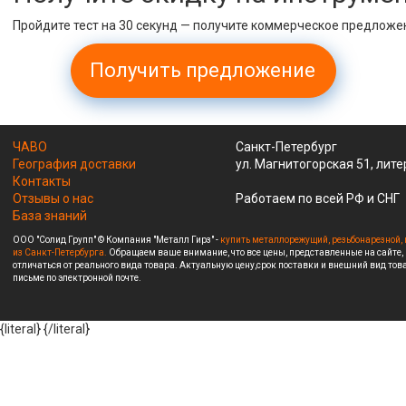
Пройдите тест на 30 секунд — получите коммерческое предложе
Получить предложение
ЧАВО
Санкт-Петербург
География доставки
ул. Магнитогорская 51, лите
Контакты
Отзывы о нас
Работаем по всей РФ и СНГ
База знаний
ООО "Солид Групп" © Компания "Металл Гирз" -
купить металлорежущий, резьбонарезной, 
из Санкт-Петербурга.
Обращаем ваше внимание, что все цены, представленные на сайте,
отличаться от реального вида товара. Актуальную цену,срок поставки и внешний вид това
письме по электронной почте.
{literal}
{/literal}