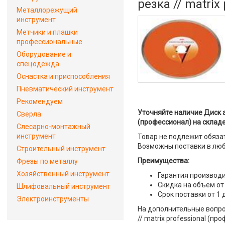
резка // matrix
Металлорежущий
инструмент
Метчики и плашки
профессиональные
Оборудование и
спецодежда
Оснастка и приспособления
Пневматический инструмент
Рекомендуем
Уточняйте наличие Диск ал
Сверла
(профессионал) на складе
Слесарно-монтажный
инструмент
Товар не подлежит обяза
Возможны поставки в люб
Строительный инструмент
Преимущества:
Фрезы по металлу
Хозяйственный инструмент
Гарантия производи
Скидка на объем от
Шлифовальный инструмент
Срок поставки от 1 
Электроинструменты
На дополнительные вопрос
// matrix professional (п