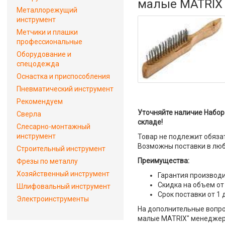
малые MATRIX
Металлорежущий
инструмент
Метчики и плашки
профессиональные
Оборудование и
спецодежда
Оснастка и приспособления
Пневматический инструмент
Рекомендуем
Уточняйте наличие Набор 
Сверла
складе!
Слесарно-монтажный
инструмент
Товар не подлежит обяза
Возможны поставки в люб
Строительный инструмент
Преимущества:
Фрезы по металлу
Хозяйственный инструмент
Гарантия производи
Скидка на объем от
Шлифовальный инструмент
Срок поставки от 1 
Электроинструменты
На дополнительные вопрос
малые MATRIX" менеджер о