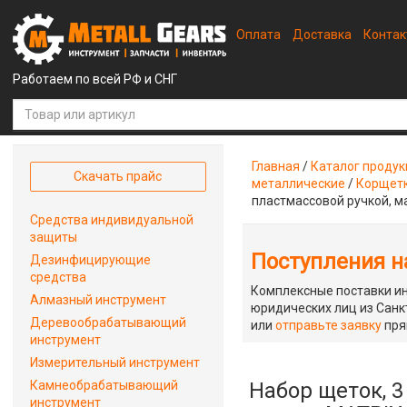
Оплата
Доставка
Конта
Работаем по всей РФ и СНГ
Главная
/
Каталог проду
Скачать прайс
металлические
/
Корщетк
пластмассовой ручкой, 
Средства индивидуальной
защиты
Поступления на
Дезинфицирующие
средства
Комплексные поставки ин
Алмазный инструмент
юридических лиц из Санкт
Деревообрабатывающий
или
отправьте заявку
пря
инструмент
Измерительный инструмент
Камнеобрабатывающий
Набор щеток, 3
инструмент