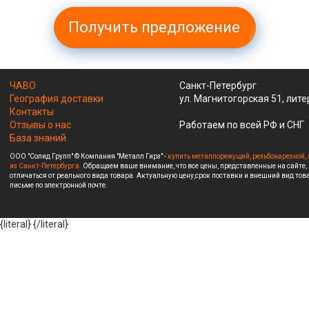
Получить предложение
ЧАВО
Санкт-Петербург
География доставки
ул. Магнитогорская 51, лите
Контакты
Отзывы о нас
Работаем по всей РФ и СНГ
База знаний
ООО "Солид Групп" © Компания "Металл Гирз" -
купить металлорежущий, резьбонарезной, 
из Санкт-Петербурга.
Обращаем ваше внимание, что все цены, представленные на сайте,
отличаться от реального вида товара. Актуальную цену,срок поставки и внешний вид това
письме по электронной почте.
{literal}
{/literal}