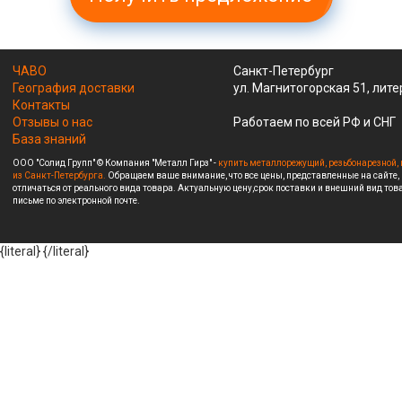
ЧАВО
Санкт-Петербург
География доставки
ул. Магнитогорская 51, лите
Контакты
Отзывы о нас
Работаем по всей РФ и СНГ
База знаний
ООО "Солид Групп" © Компания "Металл Гирз" -
купить металлорежущий, резьбонарезной, 
из Санкт-Петербурга.
Обращаем ваше внимание, что все цены, представленные на сайте,
отличаться от реального вида товара. Актуальную цену,срок поставки и внешний вид това
письме по электронной почте.
{literal}
{/literal}