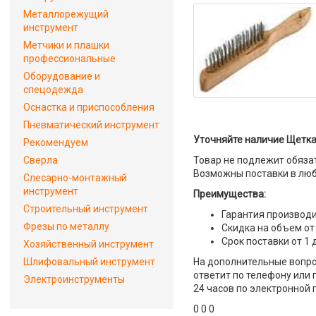
Металлорежущий
инструмент
Метчики и плашки
профессиональные
Оборудование и
спецодежда
Оснастка и приспособления
Пневматический инструмент
Уточняйте наличие Щетка
Рекомендуем
Сверла
Товар не подлежит обяза
Возможны поставки в люб
Слесарно-монтажный
инструмент
Преимущества:
Строительный инструмент
Гарантия производи
Фрезы по металлу
Скидка на объем от
Срок поставки от 1 
Хозяйственный инструмент
Шлифовальный инструмент
На дополнительные вопро
ответит по телефону или 
Электроинструменты
24 часов по электронной 
0 0 0