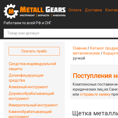
Оплата
Доставка
Конта
Работаем по всей РФ и СНГ
Главная
/
Каталог проду
Скачать прайс
металлические
/
Корщетк
ручкой
Средства индивидуальной
защиты
Поступления на
Дезинфицирующие
средства
Комплексные поставки ин
Алмазный инструмент
юридических лиц из Санкт
Деревообрабатывающий
или
отправьте заявку
пря
инструмент
Измерительный инструмент
Камнеобрабатывающий
Щетка металли
инструмент