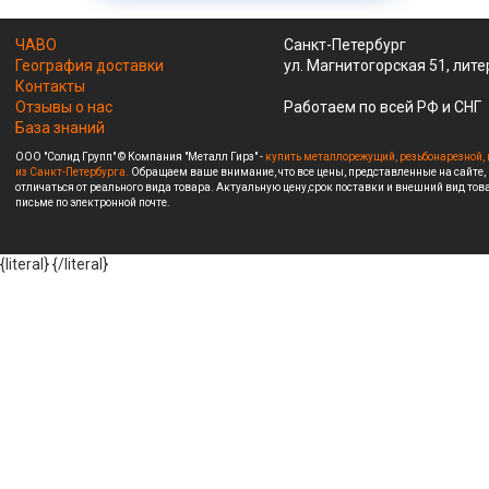
ЧАВО
Санкт-Петербург
География доставки
ул. Магнитогорская 51, лите
Контакты
Отзывы о нас
Работаем по всей РФ и СНГ
База знаний
ООО "Солид Групп" © Компания "Металл Гирз" -
купить металлорежущий, резьбонарезной, 
из Санкт-Петербурга.
Обращаем ваше внимание, что все цены, представленные на сайте,
отличаться от реального вида товара. Актуальную цену,срок поставки и внешний вид това
письме по электронной почте.
{literal}
{/literal}