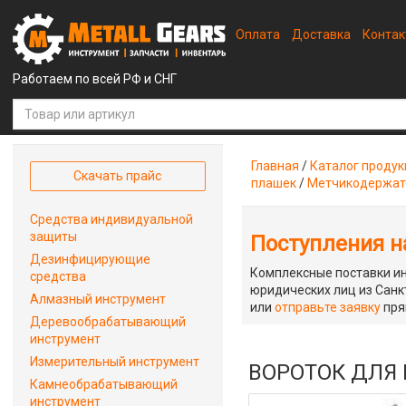
Оплата
Доставка
Конта
Работаем по всей РФ и СНГ
Главная
/
Каталог проду
Скачать прайс
плашек
/
Метчикодержат
Средства индивидуальной
защиты
Поступления на
Дезинфицирующие
Комплексные поставки ин
средства
юридических лиц из Санкт
Алмазный инструмент
или
отправьте заявку
пря
Деревообрабатывающий
инструмент
Измерительный инструмент
ВОРОТОК ДЛЯ 
Камнеобрабатывающий
инструмент