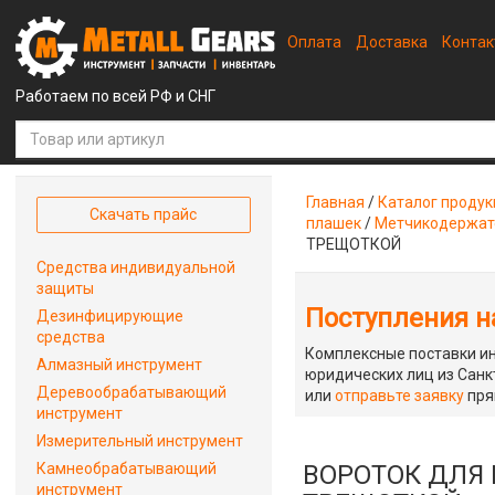
Оплата
Доставка
Конта
Работаем по всей РФ и СНГ
Главная
/
Каталог проду
Скачать прайс
плашек
/
Метчикодержат
ТРЕЩОТКОЙ
Средства индивидуальной
защиты
Поступления на
Дезинфицирующие
средства
Комплексные поставки ин
Алмазный инструмент
юридических лиц из Санкт
Деревообрабатывающий
или
отправьте заявку
пря
инструмент
Измерительный инструмент
Камнеобрабатывающий
ВОРОТОК ДЛЯ 
инструмент