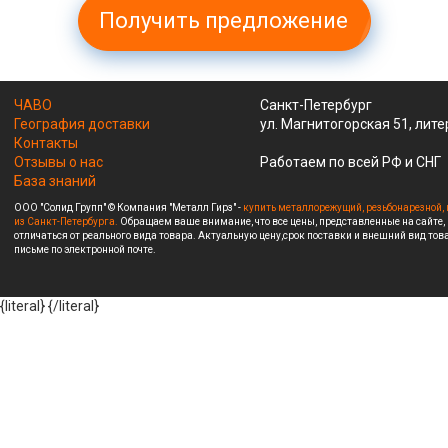
Получить предложение
ЧАВО
Санкт-Петербург
География доставки
ул. Магнитогорская 51, лите
Контакты
Отзывы о нас
Работаем по всей РФ и СНГ
База знаний
ООО "Солид Групп" © Компания "Металл Гирз" -
купить металлорежущий, резьбонарезной, 
из Санкт-Петербурга.
Обращаем ваше внимание, что все цены, представленные на сайте,
отличаться от реального вида товара. Актуальную цену,срок поставки и внешний вид това
письме по электронной почте.
{literal}
{/literal}