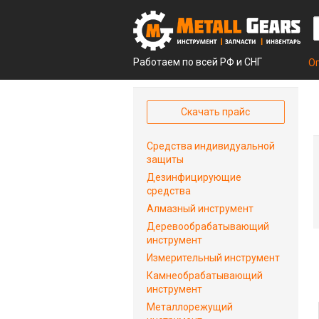
Работаем по всей РФ и СНГ
О
Скачать прайс
Средства индивидуальной
защиты
Дезинфицирующие
средства
Алмазный инструмент
Деревообрабатывающий
инструмент
Измерительный инструмент
Камнеобрабатывающий
инструмент
Металлорежущий