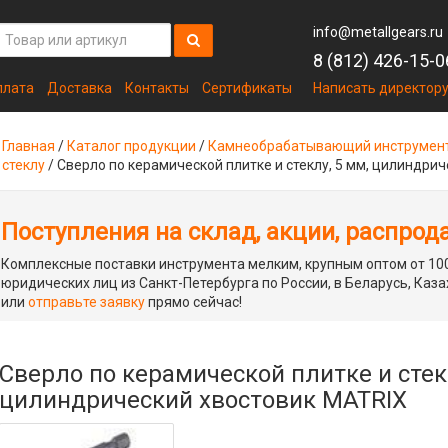
info@metallgears.ru
8 (812) 426-15-0
плата
Доставка
Контакты
Сертификаты
Написать директор
Главная
/
Каталог продукции
/
Камнеобрабатывающий инструмен
стеклу
/
Сверло по керамической плитке и стеклу, 5 мм, цилиндри
Поступления на склад, акции, распрод
Комплексные поставки инструмента мелким, крупным оптом от 100
юридических лиц из Санкт-Петербурга по России, в Беларусь, Каза
или
отправьте заявку
прямо сейчас!
Сверло по керамической плитке и стекл
цилиндрический хвостовик MATRIX