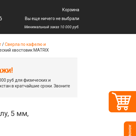
Корзина
6
Вы еще ничего не выбрали
у
Минимальный заказ 10 000 руб.
т
/
Сверла по кафелю и
ческий хвостовик MATRIX
ажи!
00 руб для физических и
хстан в кратчайшие сроки. Звоните
у, 5 мм,