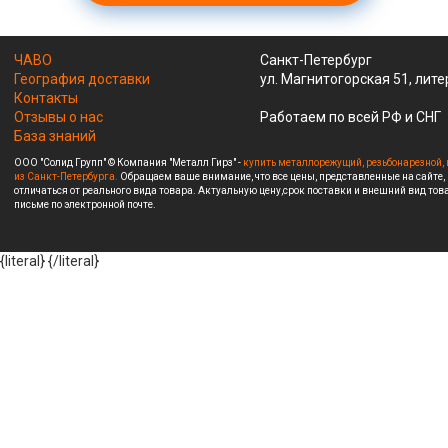
ЧАВО
Санкт-Петербург
География доставки
ул. Магнитогорская 51, лите
Контакты
Отзывы о нас
Работаем по всей РФ и СНГ
База знаний
ООО "Солид Групп" © Компания "Металл Гирз" -
купить металлорежущий, резьбонарезной, 
из Санкт-Петербурга.
Обращаем ваше внимание, что все цены, представленные на сайте,
отличаться от реального вида товара. Актуальную цену,срок поставки и внешний вид това
письме по электронной почте.
{literal}
{/literal}