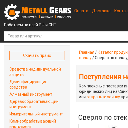
Оплата
Доставка
Конта
Работаем по всей РФ и СНГ
Главная
/
Каталог проду
Скачать прайс
стеклу
/
Сверло по стеклу
Средства индивидуальной
защиты
Поступления на
Дезинфицирующие
Комплексные поставки ин
средства
юридических лиц из Санкт
Алмазный инструмент
или
отправьте заявку
пря
Деревообрабатывающий
инструмент
Измерительный инструмент
Сверло по стек
Камнеобрабатывающий
инструмент