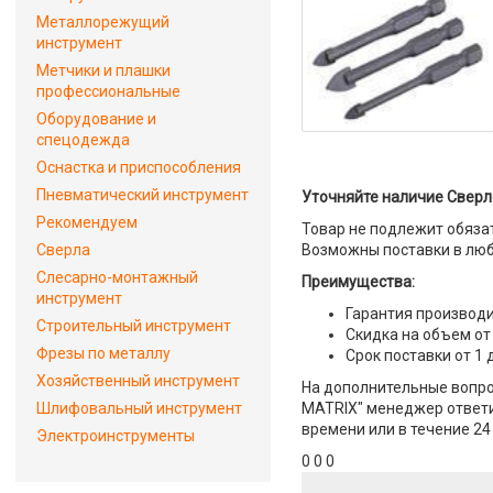
Металлорежущий
инструмент
Метчики и плашки
профессиональные
Оборудование и
спецодежда
Оснастка и приспособления
Пневматический инструмент
Уточняйте наличие Сверло
Рекомендуем
Товар не подлежит обяза
Сверла
Возможны поставки в люб
Слесарно-монтажный
Преимущества:
инструмент
Гарантия производи
Строительный инструмент
Скидка на объем от
Фрезы по металлу
Срок поставки от 1 
Хозяйственный инструмент
На дополнительные вопрос
Шлифовальный инструмент
MATRIX" менеджер ответит
времени или в течение 24
Электроинструменты
0 0 0