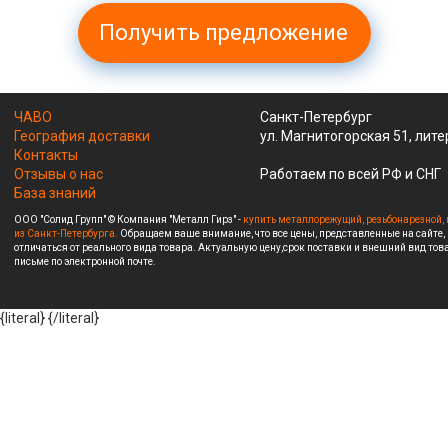
Получить предложение
ЧАВО
Санкт-Петербург
География доставки
ул. Магнитогорская 51, лите
Контакты
Отзывы о нас
Работаем по всей РФ и СНГ
База знаний
ООО "Солид Групп" © Компания "Металл Гирз" -
купить металлорежущий, резьбонарезной, 
из Санкт-Петербурга.
Обращаем ваше внимание, что все цены, представленные на сайте,
отличаться от реального вида товара. Актуальную цену,срок поставки и внешний вид това
письме по электронной почте.
{literal}
{/literal}