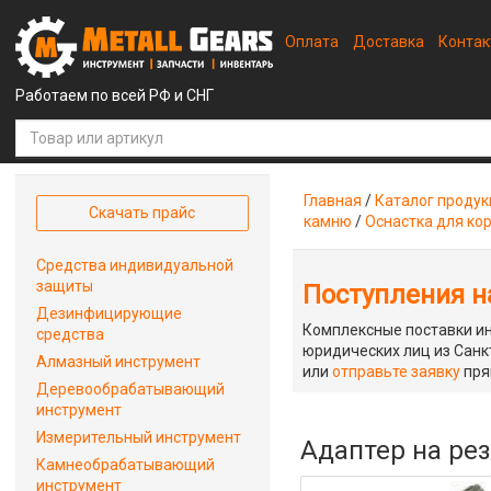
Оплата
Доставка
Конта
Работаем по всей РФ и СНГ
Главная
/
Каталог проду
Скачать прайс
камню
/
Оснастка для ко
Средства индивидуальной
защиты
Поступления на
Дезинфицирующие
Комплексные поставки ин
средства
юридических лиц из Санкт
Алмазный инструмент
или
отправьте заявку
пря
Деревообрабатывающий
инструмент
Измерительный инструмент
Адаптер на рез
Камнеобрабатывающий
инструмент