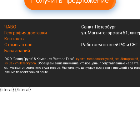
Получить предложение
ЧАВО
Санкт-Петербург
География доставки
ул. Магнитогорская 51, лите
Контакты
Отзывы о нас
Работаем по всей РФ и СНГ
База знаний
ООО "Солид Групп" © Компания "Металл Гирз" -
купить металлорежущий, резьбонарезной, 
из Санкт-Петербурга.
Обращаем ваше внимание, что все цены, представленные на сайте,
отличаться от реального вида товара. Актуальную цену,срок поставки и внешний вид това
письме по электронной почте.
{literal}
{/literal}