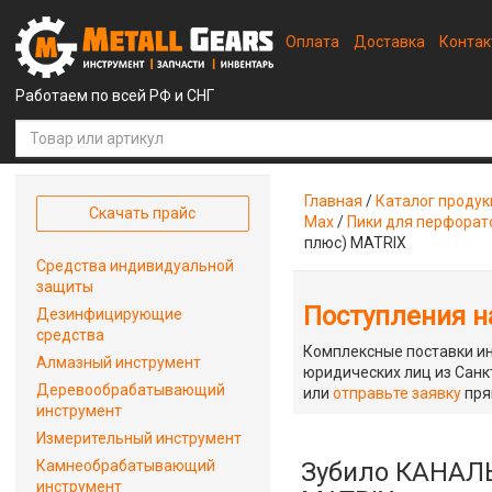
Оплата
Доставка
Конта
Работаем по всей РФ и СНГ
Главная
/
Каталог проду
Скачать прайс
Max
/
Пики для перфорат
плюс) MATRIX
Средства индивидуальной
защиты
Поступления на
Дезинфицирующие
средства
Комплексные поставки ин
Алмазный инструмент
юридических лиц из Санкт
Деревообрабатывающий
или
отправьте заявку
пря
инструмент
Измерительный инструмент
Камнеобрабатывающий
Зубило КАНАЛЬН
инструмент