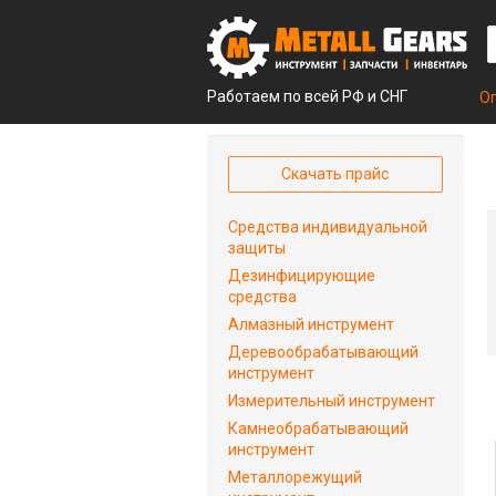
Работаем по всей РФ и СНГ
О
Скачать прайс
Средства индивидуальной
защиты
Дезинфицирующие
средства
Алмазный инструмент
Деревообрабатывающий
инструмент
Измерительный инструмент
Камнеобрабатывающий
инструмент
Металлорежущий