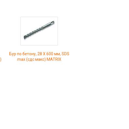
Бур по бетону, 28 Х 600 мм, SDS
)
max (сдс макс) MATRIX