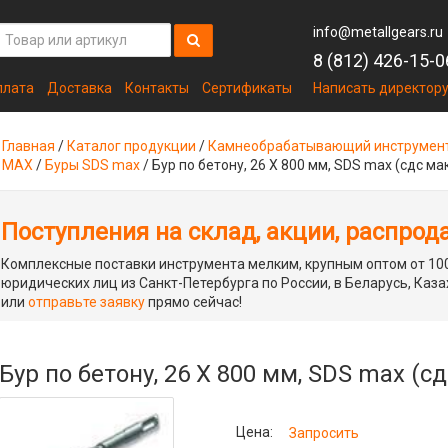
info@metallgears.ru
8 (812) 426-15-0
плата
Доставка
Контакты
Сертификаты
Написать директор
Главная
/
Каталог продукции
/
Камнеобрабатывающий инструмен
MAX
/
Буры SDS max
/
Бур по бетону, 26 Х 800 мм, SDS max (сдс ма
Поступления на склад, акции, распрод
Комплексные поставки инструмента мелким, крупным оптом от 100
юридических лиц из Санкт-Петербурга по России, в Беларусь, Каза
или
отправьте заявку
прямо сейчас!
Бур по бетону, 26 Х 800 мм, SDS max (с
Цена:
Запросить