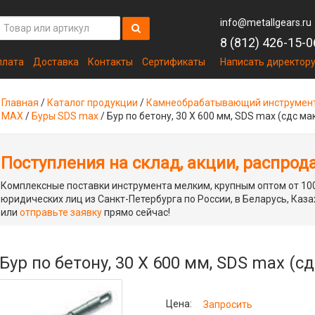
info@metallgears.ru
8 (812) 426-15-0
плата
Доставка
Контакты
Сертификаты
Написать директор
Главная
/
Каталог продукции
/
Камнеобрабатывающий инструмен
MAX
/
Буры SDS max
/
Бур по бетону, 30 Х 600 мм, SDS max (сдс ма
Поступления на склад, акции, распрод
Комплексные поставки инструмента мелким, крупным оптом от 100
юридических лиц из Санкт-Петербурга по России, в Беларусь, Каза
или
отправьте заявку
прямо сейчас!
Бур по бетону, 30 Х 600 мм, SDS max (с
Цена:
Запросить