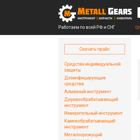
Работаем по всей РФ и СНГ
О
Скачать прайс
Средства индивидуальной
защиты
Дезинфицирующие
средства
Алмазный инструмент
Деревообрабатывающий
инструмент
Измерительный инструмент
Камнеобрабатывающий
инструмент
Металлорежущий