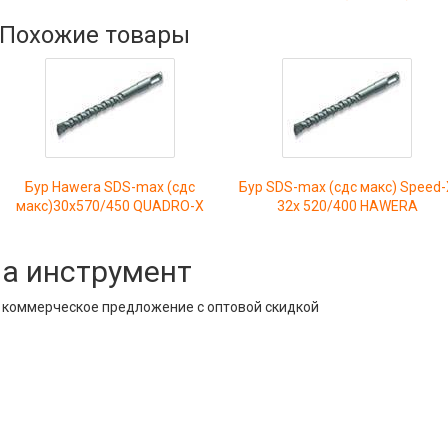
Похожие товары
Бур Hawera SDS-max (сдс
Бур SDS-max (сдс макс) Speed-
макс)30x570/450 QUADRO-X
32х 520/400 HAWERA
на инструмент
е коммерческое предложение с оптовой скидкой