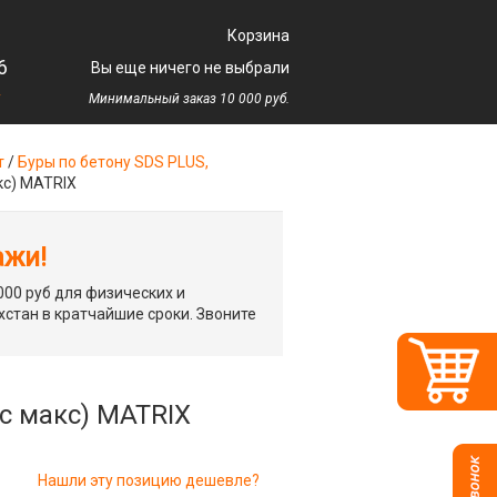
Корзина
6
Вы еще ничего не выбрали
у
Минимальный заказ 10 000 руб.
т
/
Буры по бетону SDS PLUS,
кс) MATRIX
ажи!
00 руб для физических и
хстан в кратчайшие сроки. Звоните
дс макс) MATRIX
Нашли эту позицию дешевле?