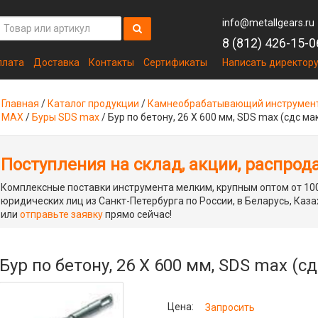
info@metallgears.ru
8 (812) 426-15-0
плата
Доставка
Контакты
Сертификаты
Написать директор
Главная
/
Каталог продукции
/
Камнеобрабатывающий инструмен
MAX
/
Буры SDS max
/
Бур по бетону, 26 Х 600 мм, SDS max (сдс ма
Поступления на склад, акции, распрод
Комплексные поставки инструмента мелким, крупным оптом от 100
юридических лиц из Санкт-Петербурга по России, в Беларусь, Каза
или
отправьте заявку
прямо сейчас!
Бур по бетону, 26 Х 600 мм, SDS max (с
Цена:
Запросить