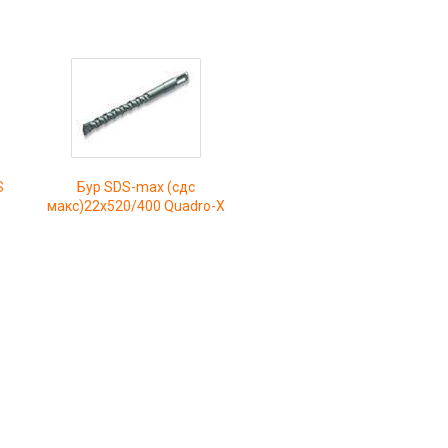
S
Бур SDS-max (сдс
макс)22x520/400 Quadro-X