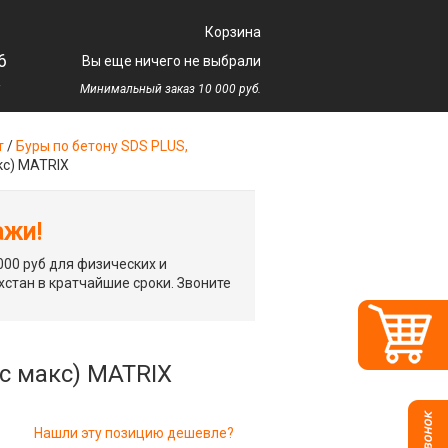
Корзина
6
Вы еще ничего не выбрали
у
Минимальный заказ 10 000 руб.
т
/
Буры по бетону SDS PLUS,
кс) MATRIX
ажи!
00 руб для физических и
хстан в кратчайшие сроки. Звоните
дс макс) MATRIX
Нашли эту позицию дешевле?