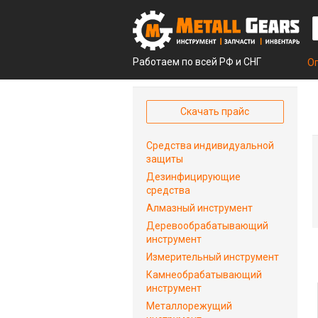
Работаем по всей РФ и СНГ
О
Скачать прайс
Средства индивидуальной
защиты
Дезинфицирующие
средства
Алмазный инструмент
Деревообрабатывающий
инструмент
Измерительный инструмент
Камнеобрабатывающий
инструмент
Металлорежущий