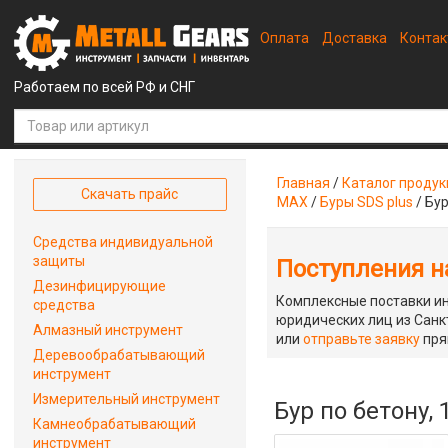
Оплата
Доставка
Конта
Работаем по всей РФ и СНГ
Главная
/
Каталог проду
Скачать прайс
MAX
/
Буры SDS plus
/
Бур
Средства индивидуальной
защиты
Поступления на
Дезинфицирующие
Комплексные поставки ин
средства
юридических лиц из Санкт
Алмазный инструмент
или
отправьте заявку
пря
Деревообрабатывающий
инструмент
Измерительный инструмент
Бур по бетону,
Камнеобрабатывающий
инструмент