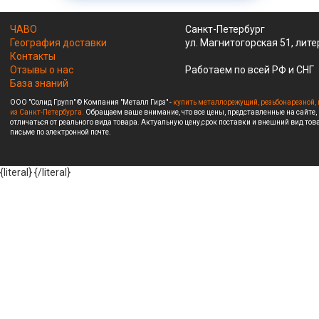
ЧАВО
Санкт-Петербург
География доставки
ул. Магнитогорская 51, лите
Контакты
Отзывы о нас
Работаем по всей РФ и СНГ
База знаний
ООО "Солид Групп" © Компания "Металл Гирз" -
купить металлорежущий, резьбонарезной, 
из Санкт-Петербурга.
Обращаем ваше внимание, что все цены, представленные на сайте,
отличаться от реального вида товара. Актуальную цену,срок поставки и внешний вид това
письме по электронной почте.
{literal}
{/literal}