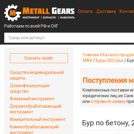
Оплата
Доставка
Конта
Работаем по всей РФ и СНГ
Главная
/
Каталог проду
Скачать прайс
MAX
/
Буры SDS plus
/
Бур
Средства индивидуальной
защиты
Поступления на
Дезинфицирующие
Комплексные поставки ин
средства
юридических лиц из Санкт
Алмазный инструмент
или
отправьте заявку
пря
Деревообрабатывающий
инструмент
Измерительный инструмент
Бур по бетону,
Камнеобрабатывающий
инструмент