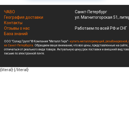
ЧАВО
Санкт-Петербург
География доставки
ул. Магнитогорская 51, лите
Контакты
Отзывы о нас
Работаем по всей РФ и СНГ
База знаний
ООО "Солид Групп" © Компания "Металл Гирз" -
купить металлорежущий, резьбонарезной, 
из Санкт-Петербурга.
Обращаем ваше внимание, что все цены, представленные на сайте,
отличаться от реального вида товара. Актуальную цену,срок поставки и внешний вид това
письме по электронной почте.
{literal}
{/literal}