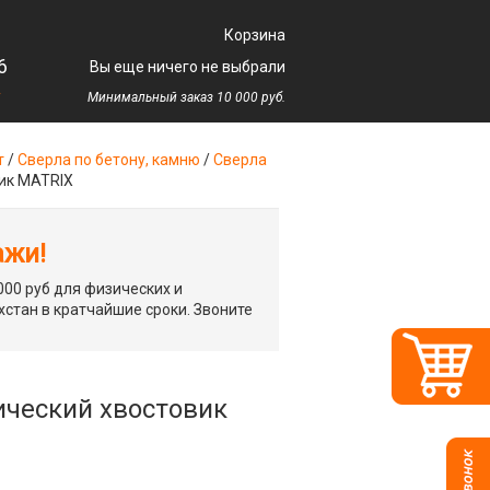
Корзина
6
Вы еще ничего не выбрали
у
Минимальный заказ 10 000 руб.
т
/
Сверла по бетону, камню
/
Сверла
вик MATRIX
ажи!
00 руб для физических и
хстан в кратчайшие сроки. Звоните
рический хвостовик