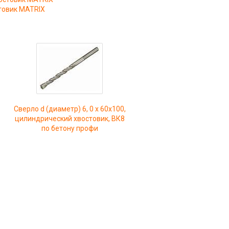
стовик MATRIX
Сверло d (диаметр) 6, 0 х 60х100,
цилиндрический хвостовик, ВК8
по бетону профи