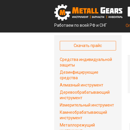
Работаем по всей РФ и СНГ
О
Скачать прайс
Средства индивидуальной
защиты
Дезинфицирующие
средства
Алмазный инструмент
Деревообрабатывающий
инструмент
Измерительный инструмент
Камнеобрабатывающий
инструмент
Металлорежущий