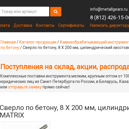
info@metallgears.ru
8 (812) 426-15-0
плата
Доставка
Контакты
Сертификаты
Написать директор
Главная
/
Каталог продукции
/
Камнеобрабатывающий инструмен
по бетону
/
Сверло по бетону, 8 Х 200 мм, цилиндрический хвосто
Поступления на склад, акции, распрод
Комплексные поставки инструмента мелким, крупным оптом от 100
юридических лиц из Санкт-Петербурга по России, в Беларусь, Каза
или
отправьте заявку
прямо сейчас!
Сверло по бетону, 8 Х 200 мм, цилинд
MATRIX