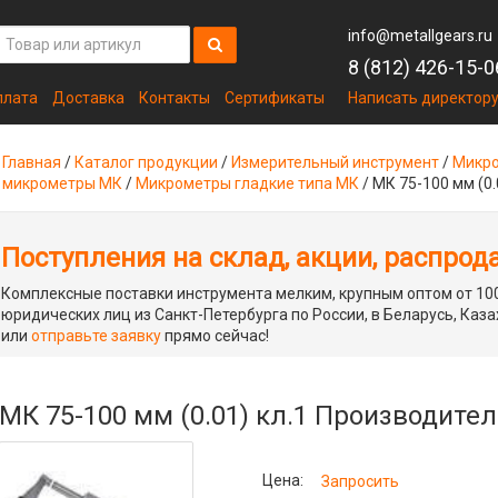
info@metallgears.ru
8 (812) 426-15-0
плата
Доставка
Контакты
Сертификаты
Написать директор
Главная
/
Каталог продукции
/
Измерительный инструмент
/
Микро
микрометры МК
/
Микрометры гладкие типа МК
/
МК 75-100 мм (0
Поступления на склад, акции, распрод
Комплексные поставки инструмента мелким, крупным оптом от 100
юридических лиц из Санкт-Петербурга по России, в Беларусь, Каза
или
отправьте заявку
прямо сейчас!
МК 75-100 мм (0.01) кл.1 Производите
Цена:
Запросить