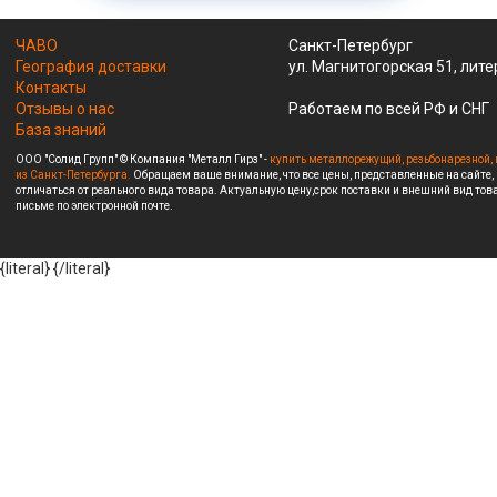
ЧАВО
Санкт-Петербург
География доставки
ул. Магнитогорская 51, лите
Контакты
Отзывы о нас
Работаем по всей РФ и СНГ
База знаний
ООО "Солид Групп" © Компания "Металл Гирз" -
купить металлорежущий, резьбонарезной, 
из Санкт-Петербурга.
Обращаем ваше внимание, что все цены, представленные на сайте,
отличаться от реального вида товара. Актуальную цену,срок поставки и внешний вид това
письме по электронной почте.
{literal}
{/literal}