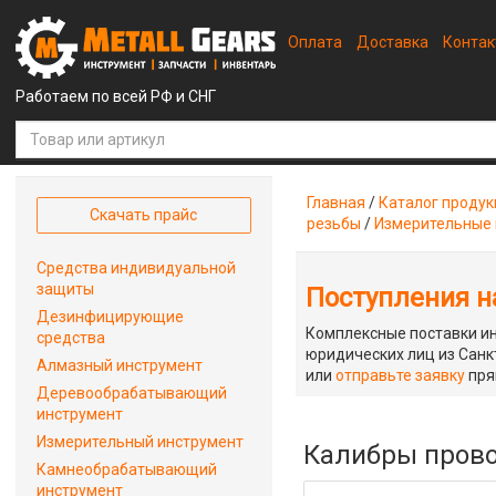
Оплата
Доставка
Конта
Работаем по всей РФ и СНГ
Главная
/
Каталог проду
Скачать прайс
резьбы
/
Измерительные 
Средства индивидуальной
защиты
Поступления на
Дезинфицирующие
Комплексные поставки ин
средства
юридических лиц из Санкт
Алмазный инструмент
или
отправьте заявку
пря
Деревообрабатывающий
инструмент
Измерительный инструмент
Калибры прово
Камнеобрабатывающий
инструмент