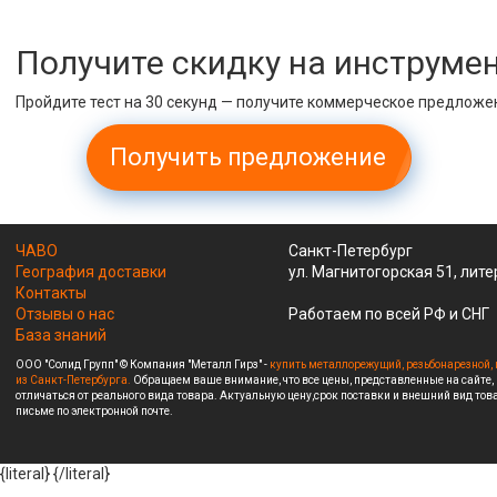
Получите скидку на инструме
Пройдите тест на 30 секунд — получите коммерческое предложе
Получить предложение
ЧАВО
Санкт-Петербург
География доставки
ул. Магнитогорская 51, лите
Контакты
Отзывы о нас
Работаем по всей РФ и СНГ
База знаний
ООО "Солид Групп" © Компания "Металл Гирз" -
купить металлорежущий, резьбонарезной, 
из Санкт-Петербурга.
Обращаем ваше внимание, что все цены, представленные на сайте,
отличаться от реального вида товара. Актуальную цену,срок поставки и внешний вид това
письме по электронной почте.
{literal}
{/literal}