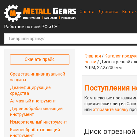
Оплата
Доставка
Конта
Работаем по всей РФ и СНГ
Главная
/
Каталог проду
Скачать прайс
резки
/
Диск отрезной ал
УШМ, 22,2х200 мм
Средства индивидуальной
защиты
Поступления на
Дезинфицирующие
средства
Комплексные поставки ин
Алмазный инструмент
юридических лиц из Санкт
Деревообрабатывающий
или
отправьте заявку
пря
инструмент
Измерительный инструмент
Камнеобрабатывающий
Диск отрезной
инструмент