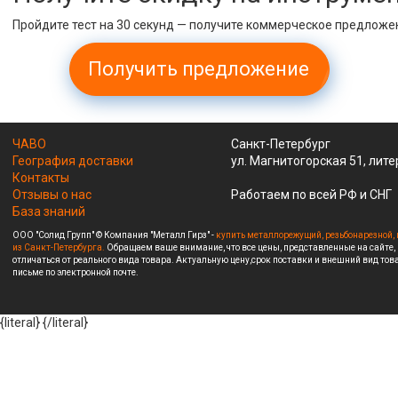
Пройдите тест на 30 секунд — получите коммерческое предложе
Получить предложение
ЧАВО
Санкт-Петербург
География доставки
ул. Магнитогорская 51, лите
Контакты
Отзывы о нас
Работаем по всей РФ и СНГ
База знаний
ООО "Солид Групп" © Компания "Металл Гирз" -
купить металлорежущий, резьбонарезной, 
из Санкт-Петербурга.
Обращаем ваше внимание, что все цены, представленные на сайте,
отличаться от реального вида товара. Актуальную цену,срок поставки и внешний вид това
письме по электронной почте.
{literal}
{/literal}