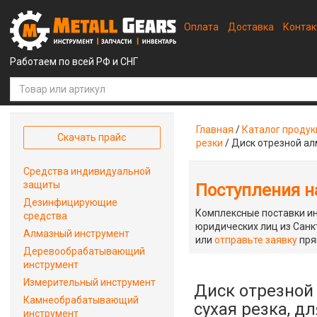
Оплата
Доставка
Конта
Работаем по всей РФ и СНГ
Главная
/
Каталог проду
Скачать прайс
резки
/
Диск отрезной ал
Средства индивидуальной
защиты
Поступления на
Дезинфицирующие
Комплексные поставки ин
средства
юридических лиц из Санкт
Алмазный инструмент
или
отправьте заявку
пря
Деревообрабатывающий
инструмент
Измерительный инструмент
Диск отрезной
Камнеобрабатывающий
сухая резка, д
инструмент