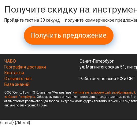
Получите скидку на инструме
Пройдите тест на 30 секунд — получите коммерческое предложе
Получить предложение
ЧАВО
Санкт-Петербург
География доставки
ул. Магнитогорская 51, лите
Контакты
Отзывы о нас
Работаем по всей РФ и СНГ
База знаний
ООО "Солид Групп" © Компания "Металл Гирз" -
купить металлорежущий, резьбонарезной, 
из Санкт-Петербурга.
Обращаем ваше внимание, что все цены, представленные на сайте,
отличаться от реального вида товара. Актуальную цену,срок поставки и внешний вид това
письме по электронной почте.
{literal}
{/literal}