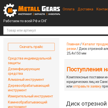
Оплата
Доставка
Конта
Работаем по всей РФ и СНГ
Главная
/
Каталог проду
Скачать прайс
резки
/
Диск отрезной ал
25,4х150 мм
Средства индивидуальной
защиты
Поступления на
Дезинфицирующие
средства
Комплексные поставки ин
Алмазный инструмент
юридических лиц из Санкт
Деревообрабатывающий
или
отправьте заявку
пря
инструмент
Измерительный инструмент
Камнеобрабатывающий
Диск отрезной
инструмент