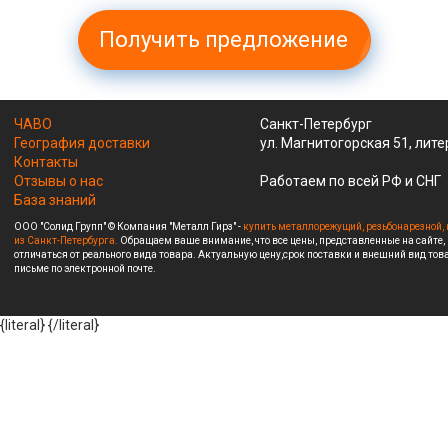
Получить предложение
ЧАВО
Санкт-Петербург
География доставки
ул. Магнитогорская 51, лите
Контакты
Отзывы о нас
Работаем по всей РФ и СНГ
База знаний
ООО "Солид Групп" © Компания "Металл Гирз" -
купить металлорежущий, резьбонарезной, 
из Санкт-Петербурга.
Обращаем ваше внимание, что все цены, представленные на сайте,
отличаться от реального вида товара. Актуальную цену,срок поставки и внешний вид това
письме по электронной почте.
{literal}
{/literal}