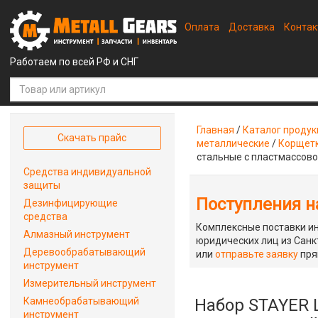
Оплата
Доставка
Конта
Работаем по всей РФ и СНГ
Главная
/
Каталог проду
Скачать прайс
металлические
/
Корщетк
стальные с пластмассовой
Средства индивидуальной
защиты
Поступления на
Дезинфицирующие
средства
Комплексные поставки ин
Алмазный инструмент
юридических лиц из Санкт
Деревообрабатывающий
или
отправьте заявку
пря
инструмент
Измерительный инструмент
Камнеобрабатывающий
Набор STAYER 
инструмент