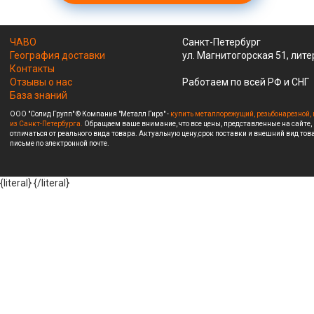
ЧАВО
Санкт-Петербург
География доставки
ул. Магнитогорская 51, лите
Контакты
Отзывы о нас
Работаем по всей РФ и СНГ
База знаний
ООО "Солид Групп" © Компания "Металл Гирз" -
купить металлорежущий, резьбонарезной, 
из Санкт-Петербурга.
Обращаем ваше внимание, что все цены, представленные на сайте,
отличаться от реального вида товара. Актуальную цену,срок поставки и внешний вид това
письме по электронной почте.
{literal}
{/literal}