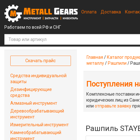
Оплата
Доставка
Конта
Работаем по всей РФ и СНГ
Главная
/
Каталог проду
Скачать прайс
металлу
/
Рашпили
/
Рашп
Средства индивидуальной
защиты
Поступления на
Дезинфицирующие
Комплексные поставки ин
средства
юридических лиц из Санкт
Алмазный инструмент
или
отправьте заявку
пря
Деревообрабатывающий
инструмент
Измерительный инструмент
Рашпиль STAYE
Камнеобрабатывающий
инструмент