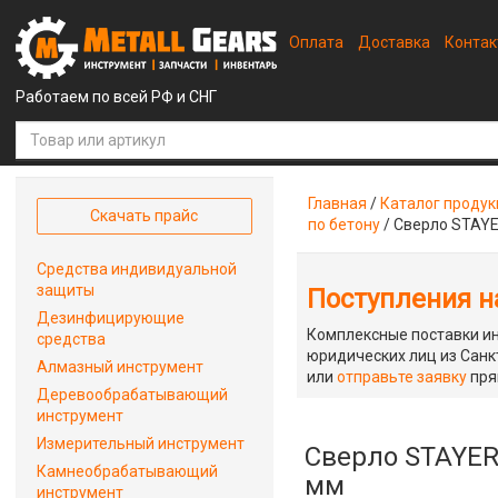
Оплата
Доставка
Конта
Работаем по всей РФ и СНГ
Главная
/
Каталог проду
Скачать прайс
по бетону
/
Сверло STAYER
Средства индивидуальной
защиты
Поступления на
Дезинфицирующие
Комплексные поставки ин
средства
юридических лиц из Санкт
Алмазный инструмент
или
отправьте заявку
пря
Деревообрабатывающий
инструмент
Измерительный инструмент
Сверло STAYER 
Камнеобрабатывающий
мм
инструмент