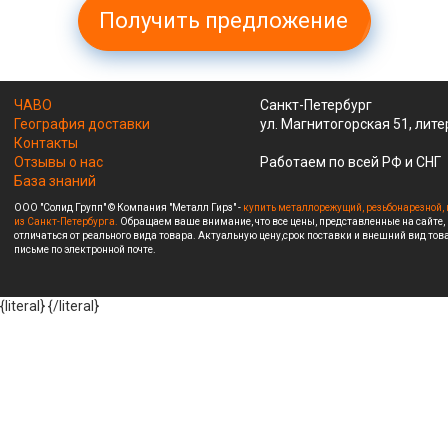
Получить предложение
ЧАВО
Санкт-Петербург
География доставки
ул. Магнитогорская 51, лите
Контакты
Отзывы о нас
Работаем по всей РФ и СНГ
База знаний
ООО "Солид Групп" © Компания "Металл Гирз" -
купить металлорежущий, резьбонарезной, 
из Санкт-Петербурга.
Обращаем ваше внимание, что все цены, представленные на сайте,
отличаться от реального вида товара. Актуальную цену,срок поставки и внешний вид това
письме по электронной почте.
{literal}
{/literal}