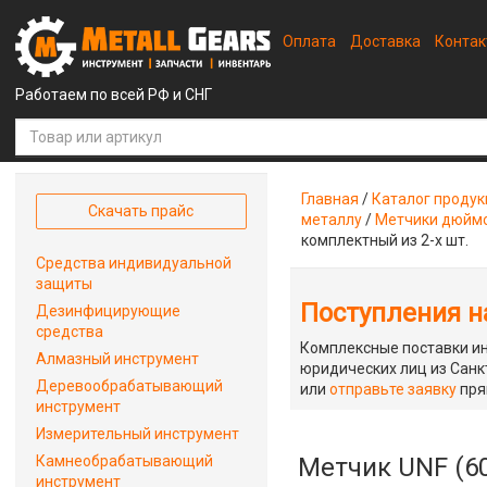
Оплата
Доставка
Конта
Работаем по всей РФ и СНГ
Главная
/
Каталог проду
Скачать прайс
металлу
/
Метчики дюймо
комплектный из 2-х шт.
Средства индивидуальной
защиты
Поступления на
Дезинфицирующие
средства
Комплексные поставки ин
Алмазный инструмент
юридических лиц из Санкт
Деревообрабатывающий
или
отправьте заявку
пря
инструмент
Измерительный инструмент
Камнеобрабатывающий
Метчик UNF (60
инструмент