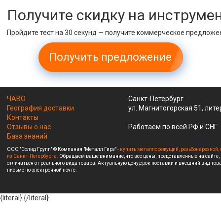
Получите скидку на инструме
Пройдите тест на 30 секунд — получите коммерческое предложе
Получить предложение
ЧАВО
Санкт-Петербург
География доставки
ул. Магнитогорская 51, лите
Контакты
Отзывы о нас
Работаем по всей РФ и СНГ
База знаний
ООО "Солид Групп" © Компания "Металл Гирз" -
купить металлорежущий, резьбонарезной, 
из Санкт-Петербурга.
Обращаем ваше внимание, что все цены, представленные на сайте,
отличаться от реального вида товара. Актуальную цену,срок поставки и внешний вид това
письме по электронной почте.
{literal}
{/literal}