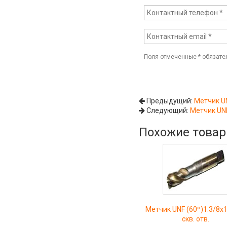
Поля отмеченные
*
обязате
Предыдущий:
Метчик UN
Следующий:
Метчик UNF
Похожие това
Метчик UNF (60º)1.3/8x
скв. отв.