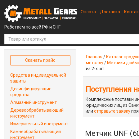
Оплата
Доставка
Конта
Работаем по всей РФ и СНГ
Главная
/
Каталог проду
Скачать прайс
металлу
/
Метчики дюймо
из 2-х шт.
Средства индивидуальной
защиты
Поступления на
Дезинфицирующие
средства
Комплексные поставки ин
Алмазный инструмент
юридических лиц из Санкт
Деревообрабатывающий
или
отправьте заявку
пря
инструмент
Измерительный инструмент
Камнеобрабатывающий
Метчик UNF (60
инструмент