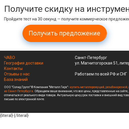
Получите скидку на инструме
Пройдите тест на 30 секунд — получите коммерческое предложе
Получить предложение
ЧАВО
Санкт-Петербург
География доставки
ул. Магнитогорская 51, лите
Контакты
Отзывы о нас
Работаем по всей РФ и СНГ
База знаний
ООО "Солид Групп" © Компания "Металл Гирз" -
купить металлорежущий, резьбонарезной, 
из Санкт-Петербурга.
Обращаем ваше внимание, что все цены, представленные на сайте,
отличаться от реального вида товара. Актуальную цену,срок поставки и внешний вид това
письме по электронной почте.
{literal}
{/literal}