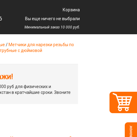
Корзина
6
Вы еще ничего не выбрали
у
Минимальный заказ 10 000 руб.
ные
/
Метчики для нарезки резьбы по
 трубные с дюймовой
ажи!
00 руб для физических и
хстан в кратчайшие сроки. Звоните