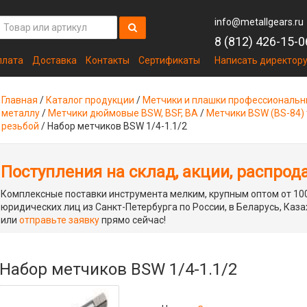
info@metallgears.ru
8 (812) 426-15-0
плата
Доставка
Контакты
Сертификаты
Написать директор
Главная
/
Каталог продукции
/
Метчики и плашки профессиональ
металлу
/
Метчики дюймовые BSW, BSF, BA
/
Метчики BSW (BS-84)
резьбой
/
Набор метчиков BSW 1/4-1.1/2
Поступления на склад, акции, распрод
Комплексные поставки инструмента мелким, крупным оптом от 100
юридических лиц из Санкт-Петербурга по России, в Беларусь, Каза
или
отправьте заявку
прямо сейчас!
Набор метчиков BSW 1/4-1.1/2