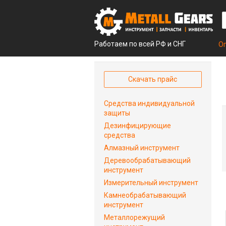
Работаем по всей РФ и СНГ
О
Скачать прайс
Средства индивидуальной
защиты
Дезинфицирующие
средства
Алмазный инструмент
Деревообрабатывающий
инструмент
Измерительный инструмент
Камнеобрабатывающий
инструмент
Металлорежущий