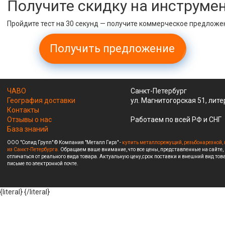
Получите скидку на инструме
Пройдите тест на 30 секунд — получите коммерческое предложе
Получить предложение
ЧАВО
Санкт-Петербург
География доставки
ул. Магнитогорская 51, лите
Контакты
Отзывы о нас
Работаем по всей РФ и СНГ
База знаний
ООО "Солид Групп" © Компания "Металл Гирз" -
купить металлорежущий, резьбонарезной, 
из Санкт-Петербурга.
Обращаем ваше внимание, что все цены, представленные на сайте,
отличаться от реального вида товара. Актуальную цену,срок поставки и внешний вид това
письме по электронной почте.
{literal}
{/literal}