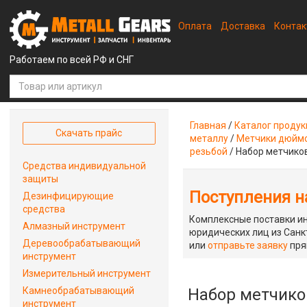
Оплата
Доставка
Конта
Работаем по всей РФ и СНГ
Главная
/
Каталог проду
Скачать прайс
металлу
/
Метчики дюймо
резьбой
/
Набор метчико
Средства индивидуальной
защиты
Поступления на
Дезинфицирующие
средства
Комплексные поставки ин
Алмазный инструмент
юридических лиц из Санкт
Деревообрабатывающий
или
отправьте заявку
пря
инструмент
Измерительный инструмент
Камнеобрабатывающий
Набор метчико
инструмент