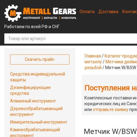
Оплата
Доставка
Конта
Работаем по всей РФ и СНГ
Главная
/
Каталог проду
Скачать прайс
металлу
/
Метчики дюймо
резьбой
/
Метчик W/BSW 
Средства индивидуальной
защиты
Поступления на
Дезинфицирующие
средства
Комплексные поставки ин
Алмазный инструмент
юридических лиц из Санкт
Деревообрабатывающий
или
отправьте заявку
пря
инструмент
Измерительный инструмент
Камнеобрабатывающий
Метчик W/BSW 
инструмент