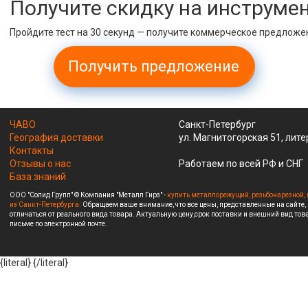
Получите скидку на инструме
Пройдите тест на 30 секунд — получите коммерческое предложе
Получить предложение
ЧАВО
Санкт-Петербург
География доставки
ул. Магнитогорская 51, лите
Контакты
Отзывы о нас
Работаем по всей РФ и СНГ
База знаний
ООО "Солид Групп" © Компания "Металл Гирз" -
купить металлорежущий, резьбонарезной, 
из Санкт-Петербурга.
Обращаем ваше внимание, что все цены, представленные на сайте,
отличаться от реального вида товара. Актуальную цену,срок поставки и внешний вид това
письме по электронной почте.
{literal}
{/literal}