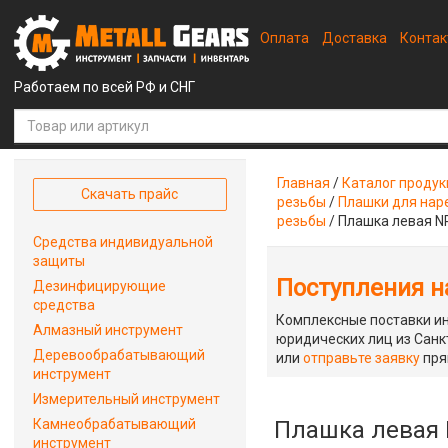
Оплата
Доставка
Конта
Работаем по всей РФ и СНГ
Главная
/
Каталог проду
Скачать прайс
резьбы
/
Плашки для наре
резьбы
/
Плашка левая N
Средства индивидуальной
защиты
Поступления на
Дезинфицирующие
средства
Комплексные поставки ин
Алмазный инструмент
юридических лиц из Санкт
Деревообрабатывающий
или
отправьте заявку
пря
инструмент
Измерительный инструмент
Камнеобрабатывающий
Плашка левая 
инструмент