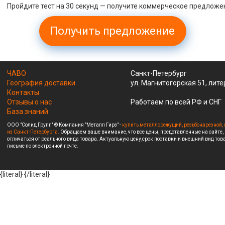
Пройдите тест на 30 секунд — получите коммерческое предложе
Получить предложение
ЧАВО
Санкт-Петербург
География доставки
ул. Магнитогорская 51, лите
Контакты
Отзывы о нас
Работаем по всей РФ и СНГ
База знаний
ООО "Солид Групп" © Компания "Металл Гирз" -
купить металлорежущий, резьбонарезной, 
из Санкт-Петербурга.
Обращаем ваше внимание, что все цены, представленные на сайте,
отличаться от реального вида товара. Актуальную цену,срок поставки и внешний вид това
письме по электронной почте.
{literal}
{/literal}