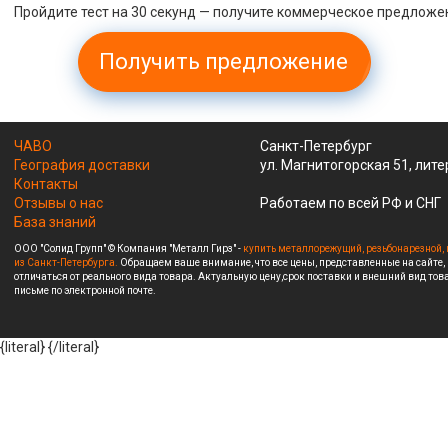
Пройдите тест на 30 секунд — получите коммерческое предложе
Получить предложение
ЧАВО
Санкт-Петербург
География доставки
ул. Магнитогорская 51, лите
Контакты
Отзывы о нас
Работаем по всей РФ и СНГ
База знаний
ООО "Солид Групп" © Компания "Металл Гирз" -
купить металлорежущий, резьбонарезной, 
из Санкт-Петербурга.
Обращаем ваше внимание, что все цены, представленные на сайте,
отличаться от реального вида товара. Актуальную цену,срок поставки и внешний вид това
письме по электронной почте.
{literal}
{/literal}