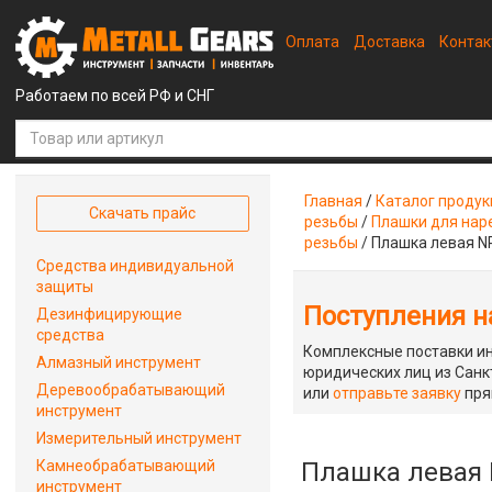
Оплата
Доставка
Конта
Работаем по всей РФ и СНГ
Главная
/
Каталог проду
Скачать прайс
резьбы
/
Плашки для наре
резьбы
/
Плашка левая N
Средства индивидуальной
защиты
Поступления на
Дезинфицирующие
средства
Комплексные поставки ин
Алмазный инструмент
юридических лиц из Санкт
Деревообрабатывающий
или
отправьте заявку
пря
инструмент
Измерительный инструмент
Камнеобрабатывающий
Плашка левая 
инструмент